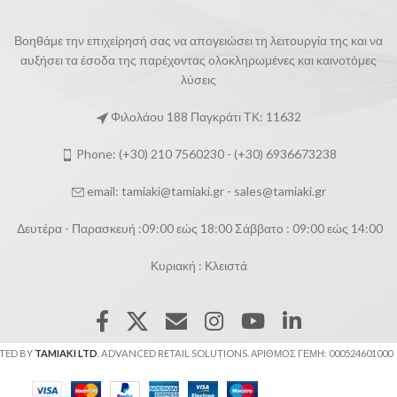
Βοηθάμε την επιχείρησή σας να απογειώσει τη λειτουργία της και να
αυξήσει τα έσοδα της παρέχοντας ολοκληρωμένες και καινοτόμες
λύσεις
Φιλολάου 188 Παγκράτι ΤΚ: 11632
Phone: (+30) 210 7560230 - (+30) 6936673238
email:
tamiaki@tamiaki.gr
-
sales@tamiaki.gr
Δευτέρα - Παρασκευή :09:00 εώς 18:00 Σάββατο : 09:00 εώς 14:00
Κυριακή : Κλειστά
ATED BY
TAMIAKI LTD
. ADVANCED RETAIL SOLUTIONS. ΑΡΙΘΜΟΣ ΓΕΜΗ: 000524601000