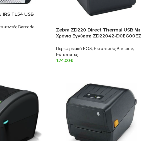
ν IRS TL54 USB
τυπωτές Barcode
,
Zebra ZD220 Direct Thermal USB Με
Χρόνια Εγγύηση ZD22042-D0EG00E
Περιφερειακά POS
,
Εκτυπωτές Barcode
,
Εκτυπωτές
174,00
€