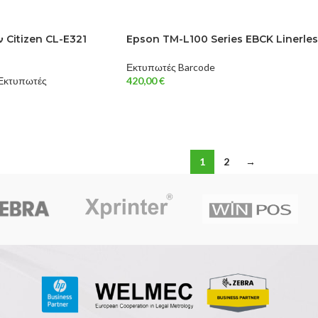
ν Citizen CL-E321
Epson TM-L100 Series EBCK Linerle
Εκτυπωτές Barcode
Εκτυπωτές
420,00
€
1
2
→