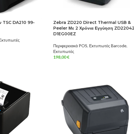
ν TSC DA210 99-
Zebra ZD220 Direct Thermal USB &
Peeler Με 2 Χρόνια Εγγύηση ZD2204
D1EG00EZ
Εκτυπωτές
Περιφερειακά POS
,
Εκτυπωτές Barcode
,
Εκτυπωτές
198,00
€