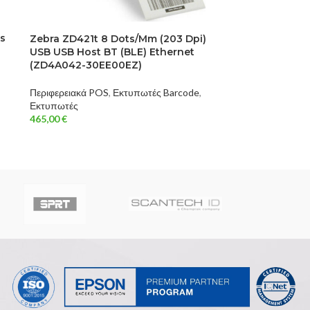
ss
Zebra ZD421t 8 Dots/mm (203 Dpi)
USB USB Host BT (BLE) Ethernet
(ZD4A042-30EE00EZ)
Περιφερειακά POS
,
Εκτυπωτές Barcode
,
Εκτυπωτές
465,00
€