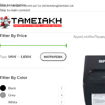
Skip to navigation
30 210 75 60 230 + 30 693 667 32 38
TAMIAKI@TAMIAKI.GR
Skip to main content
Filter By Price
Αρχική σελίδα
Περιφε
Τιμή:
190 €
—
1.830 €
ΦΙΛΤΡΆΡΙΣΜΑ
Filter By Color
Black
1
Grey
4
White
1