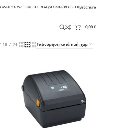
Brochure
DOWNLOADS
REFURBISHED
FAQS
LOGIN / REGISTER
0,00
€
18
24