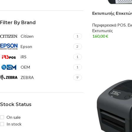
Εκτυπωτής Ετικετώ
Filter By Brand
Περιφερειακά POS
,
Εκ
Εκτυπωτές
160,00
€
Citizen
1
Epson
2
iRS
1
OEM
1
ZEBRA
9
Stock Status
On sale
In stock