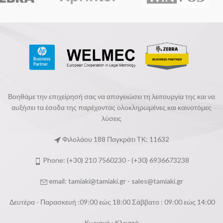
Βοηθάμε την επιχείρησή σας να απογειώσει τη λειτουργία της και να
αυξήσει τα έσοδα της παρέχοντας ολοκληρωμένες και καινοτόμες
λύσεις
Φιλολάου 188 Παγκράτι ΤΚ: 11632
Phone: (+30) 210 7560230 - (+30) 6936673238
email:
tamiaki@tamiaki.gr
-
sales@tamiaki.gr
Δευτέρα - Παρασκευή :09:00 εώς 18:00 Σάββατο : 09:00 εώς 14:00
Κυριακή : Κλειστά