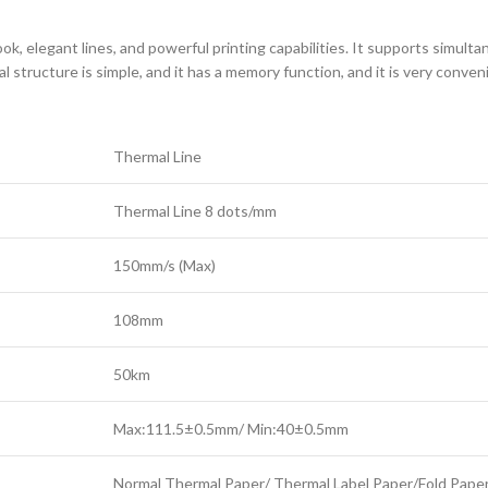
look, elegant lines, and powerful printing capabilities. It supports simult
rnal structure is simple, and it has a memory function, and it is very conve
Thermal Line
Thermal Line 8 dots/mm
150mm/s (Max)
108mm
50km
Max:111.5±0.5mm/ Min:40±0.5mm
Normal Thermal Paper/ Thermal Label Paper/Fold Pape