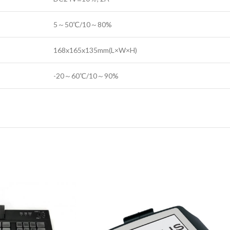
5～50℃/10～80%
168x165x135mm(L×W×H)
-20～60℃/10～90%