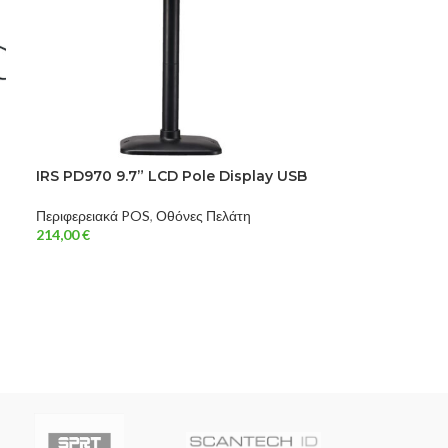
IRS PD970 9.7” LCD Pole Display USB
Περιφερειακά POS
,
Οθόνες Πελάτη
214,00
€
IRS Touch Scr
17inc
Περιφερειακά PO
280,00
€