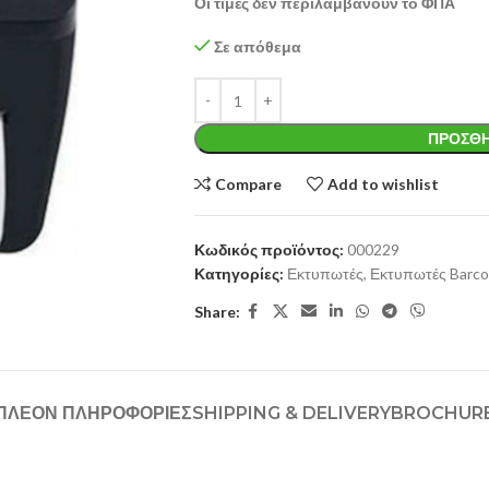
Οι τιμές δεν περιλαμβάνουν το ΦΠΑ
Σε απόθεμα
ΠΡΟΣΘΉ
Compare
Add to wishlist
Κωδικός προϊόντος:
000229
Κατηγορίες:
Εκτυπωτές
,
Εκτυπωτές Barc
Share:
ΠΛΈΟΝ ΠΛΗΡΟΦΟΡΊΕΣ
SHIPPING & DELIVERY
BROCHUR