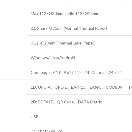
Max 112×Ø80mm，Min 112×Ø25mm
0.06mm～0.20mm(Normal Thermal Paper)
0.12~0.20mm(Thermal Label Paper)
Windows/Linux/Android
Codepage,: ANK: 9 x17 / 12 x24; Chinese: 24 x 24
1D: UPC-A、UPC-E、EAN-13、EAN-8、CODE39、I
2D: PDF417、QR Code、DATA Matrix
USB
DC24V±10％, 2A