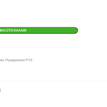
ΚΗ ΣΤΟ ΚΑΛΆΘΙ
ode
,
Περιφερειακά POS
E