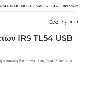
Brochure
DOWNLOADS
REFURBISHED
FAQS
LOGIN / REGISTER
0,00
€
ετών IRS TL54 USB
η εκτύπωση. Εκτυπώνει με ταχύτητα 150mm/s και