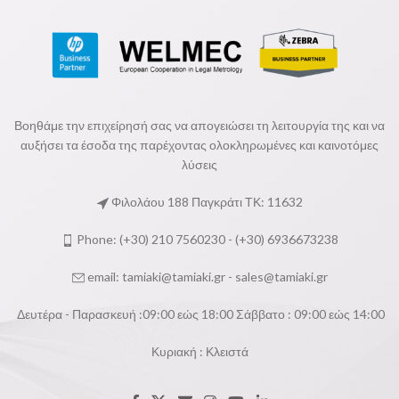
Βοηθάμε την επιχείρησή σας να απογειώσει τη λειτουργία της και να
αυξήσει τα έσοδα της παρέχοντας ολοκληρωμένες και καινοτόμες
λύσεις
Φιλολάου 188 Παγκράτι ΤΚ: 11632
Phone: (+30) 210 7560230 - (+30) 6936673238
email:
tamiaki@tamiaki.gr
-
sales@tamiaki.gr
Δευτέρα - Παρασκευή :09:00 εώς 18:00 Σάββατο : 09:00 εώς 14:00
Κυριακή : Κλειστά