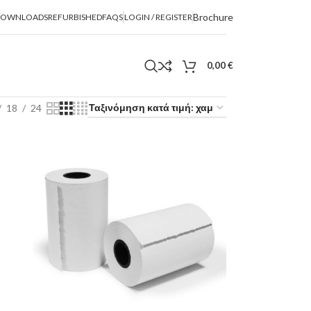
Brochure
DOWNLOADS
REFURBISHED
FAQS
LOGIN / REGISTER
0,00
€
18
24