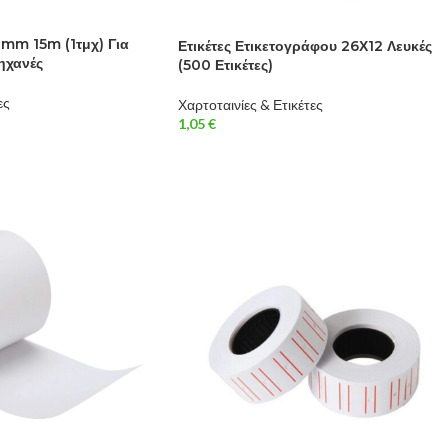
0mm 15m (1τμχ) Για
Ετικέτες Ετικετογράφου 26Χ12 Λευκές
ηχανές
(500 Ετικέτες)
ες
Χαρτοταινίες & Ετικέτες
1,05
€