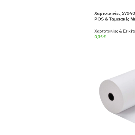
Χαρτοταινίες 57x4
POS & Ταμειακές Μ
Χαρτοταινίες & Ετικέτ
0,35
€