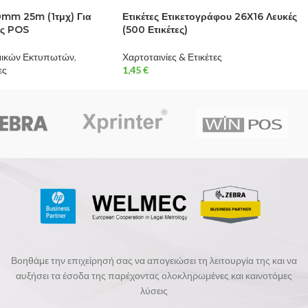
0mm 25m (1τμχ) Για
Ετικέτες Ετικετογράφου 26Χ16 Λευκές
ς POS
(500 Ετικέτες)
μικών Εκτυπωτών
,
Χαρτοταινίες & Ετικέτες
ες
1,45
€
Βοηθάμε την επιχείρησή σας να απογειώσει τη λειτουργία της και να
αυξήσει τα έσοδα της παρέχοντας ολοκληρωμένες και καινοτόμες
λύσεις