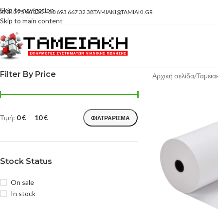
Skip to navigation
30 210 75 60 230 + 30 693 667 32 38
TAMIAKI@TAMIAKI.GR
Skip to main content
Filter By Price
Αρχική σελίδα
Ταμεια
Τιμή:
0 €
—
10 €
ΦΙΛΤΡΆΡΙΣΜΑ
Stock Status
On sale
In stock