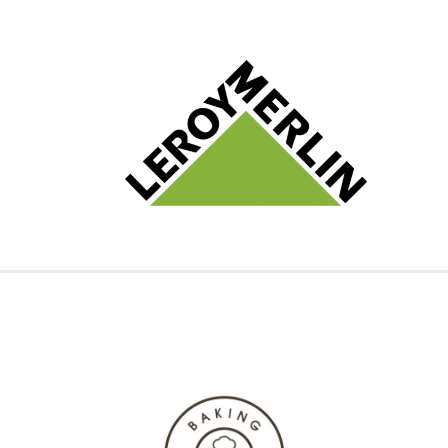
Leroy Merlin
Ευχαριστούμε τα Leroy Merlin για την επιλογή και την
εμπιστοσύνη τους προς εμάς.
είναι ήδη εγκατεστημένα σε όλα τα
iRS POS A15
500
ανιχνευτές χαρτονομισμάτων iRS A130
καταστήματα μαζί με
Συνεχίζουμε δυναμικά….
Φούρνοι ΑΠΟΛΛΩΝΙΩΝ
Η αλυσίδα καταστημάτων ΑΠΟΛΛΩΝΙΩΝ επέλεξε για την
Winpos Retail
μηχανογράφιση της την εμπορική μας εφαρμογή