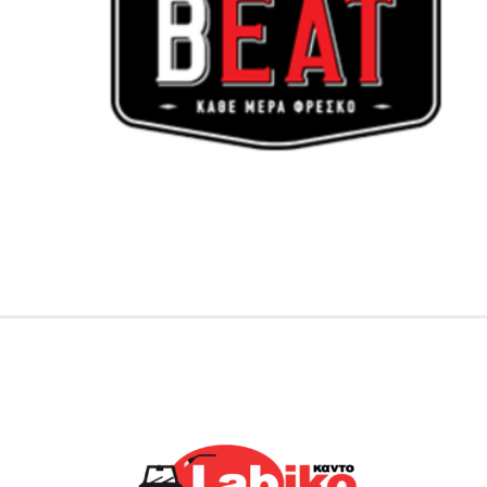
Για την παρασκευή των προϊόντων χρησιμοποιεί την εφαρμογή
iRS
καθώς και όλος ο εξοπλισμός της είναι
eRecipe
για την έκδοση των αποδείξεων &
Epson iBOX
Εκτυπωτές
τιμολογίων
για την διαβίβαση των παραστατικών στην
My Data Nexus
ΑΑΔΕ & iRS
με πληρωμή μέσω πιστωτικής κάρτα και την
Kiosk F32A
δημιουργία παραγγελιών από τους πελάτες και αυτόματη
αποστολή στην κουζίνα για την παρασκευή
Lambiko Πλυντήρια Αυτοκινήτων
Tα Πλυντήρια Αυτοκινήτων Lambiko επέλεξαν για την