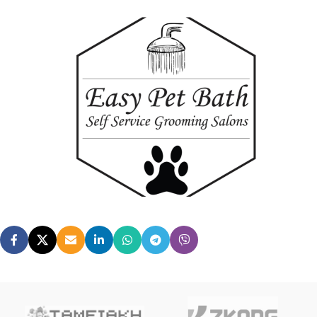
Easy Pet Bath
Το Easy Pet Bath είναι Self Service κατάστμα για πλύσιμο
κατοικιδίων σε 24ωρη βάση χρσιμοποιόντας Epson iBOX και pos
τερμαικό τράπεζας για αυτόματες συναλαγές χωρίς τν χρήση του
ταμία.