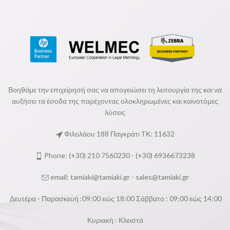
Βοηθάμε την επιχείρησή σας να απογειώσει τη λειτουργία της και να
αυξήσει τα έσοδα της παρέχοντας ολοκληρωμένες και καινοτόμες
λύσεις
Φιλολάου 188 Παγκράτι ΤΚ: 11632
Phone: (+30) 210 7560230 - (+30) 6936673238
email:
tamiaki@tamiaki.gr
-
sales@tamiaki.gr
Δευτέρα - Παρασκευή :09:00 εώς 18:00 Σάββατο : 09:00 εώς 14:00
Κυριακή : Κλειστά