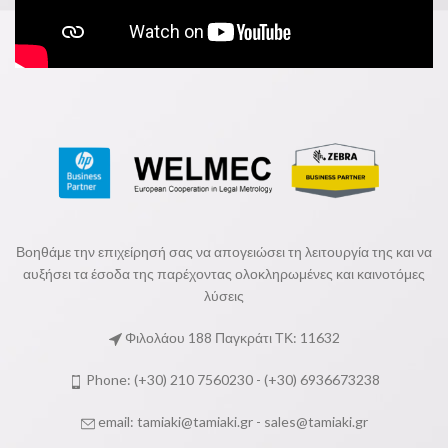
Βοηθάμε την επιχείρησή σας να απογειώσει τη λειτουργία της και να
αυξήσει τα έσοδα της παρέχοντας ολοκληρωμένες και καινοτόμες
λύσεις
Φιλολάου 188 Παγκράτι ΤΚ: 11632
Phone: (+30) 210 7560230 - (+30) 6936673238
email:
tamiaki@tamiaki.gr
-
sales@tamiaki.gr