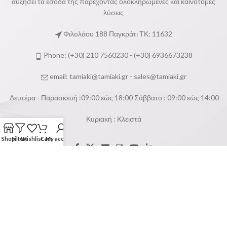
αυξήσει τα έσοδα της παρέχοντας ολοκληρωμένες και καινοτόμες
λύσεις
Φιλολάου 188 Παγκράτι ΤΚ: 11632
Phone: (+30) 210 7560230 - (+30) 6936673238
email:
tamiaki@tamiaki.gr
-
sales@tamiaki.gr
Δευτέρα - Παρασκευή :09:00 εώς 18:00 Σάββατο : 09:00 εώς 14:00
Κυριακή : Κλειστά
Shop
Filters
Wishlist
Cart
My account