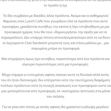
το προϊόν ή όχι.
Το ίδιο συμβαίνει με δεκάδες άλλα προϊόντα. Ακόμα και οι καθημερινοί
θαμώνες ενός Lunch Café που γνωρίζουν όλα τα προϊόντα που αυτό
προσφέρει, χρειάζονται συνήθως την εικόνα ή λίγο υποβοήθηση με μια
προσφορά ημέρας που θα τους «δημιουργήσει» την όρεξη για να τα
παραγγείλουν. Δεν υπάρχει τίποτα αποτελεσματικότερο από το να δουν
το λαχταριστό Club Sandwich μπροστά τους και πόσο μάλλον με… μια
παγωμένη μπίρα σε προσφορά.
Μια επιχείρηση όμως έχει συνήθως περισσότερα από ένα προϊόντα και
σίγουρα περισσότερες από μια προσφορές.
Μέχρι σήμερα οι τυπωμένες αφίσες έκαναν αυτή τη δουλειά αλλά εκτός
του ότι ήταν δαπανηρές δεν επέτρεπαν ούτε την ταυτόχρονη διαφήμιση
πολλών προϊόντων ούτε τη συνεχή ανανέωση των προσφορών ώστε να
μην μετατρέπονται από προσφορές σε «κεκτημένη» έκπτωση στα μάτια
του πελάτη.
Για να γίνει κάτι τέτοιο με απλές αφίσες θα χρειαστεί η κάλυψη μεγάλου