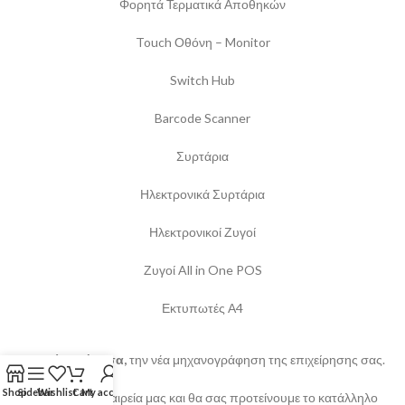
Φορητά Τερματικά Αποθηκών
Touch Οθόνη – Monitor
Switch Hub
Barcode Scanner
Συρτάρια
Ηλεκτρονικά Συρτάρια
Ηλεκτρονικοί Ζυγοί
Ζυγοί All in One POS
Εκτυπωτές Α4
Ξεκινήστε άμεσα,
την νέα μηχανογράφηση της επιχείρησης σας.
Shop
Sidebar
Wishlist
Cart
My account
Επιλέξτε την εταιρεία μας και θα σας προτείνουμε το κατάλληλο