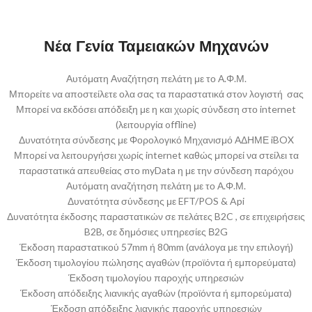
Νέα Γενία Ταμειακών Μηχανών
Αυτόματη Αναζήτηση πελάτη με το Α.Φ.Μ.
Μπορείτε να αποστείλετε ολα σας τα παραστατικά στον λογιστή σας
Μπορεί να εκδόσει απόδειξη με η και χωρίς σύνδεση στο internet
(λειτουργία offline)
Δυνατότητα σύνδεσης με Φορολογικό Μηχανισμό ΑΔΗΜΕ iBOX
Μπορεί να λειτουργήσει χωρίς internet καθώς μπορεί να στείλει τα
παραστατικά απευθείας στο myData η με την σύνδεση παρόχου
Αυτόματη αναζήτηση πελάτη με το Α.Φ.Μ.
Δυνατότητα σύνδεσης με EFT/POS & Api
Δυνατότητα έκδοσης παραστατικών σε πελάτες B2C , σε επιχειρήσεις
B2B, σε δημόσιες υπηρεσίες Β2G
Έκδοση παραστατικού 57mm ή 80mm (ανάλογα με την επιλογή)
Έκδοση τιμολογίου πώλησης αγαθών (προϊόντα ή εμπορεύματα)
Έκδοση τιμολογίου παροχής υπηρεσιών
Έκδοση απόδειξης λιανικής αγαθών (προϊόντα ή εμπορεύματα)
Έκδοση απόδειξης λιανικής παροχής υπηρεσιών