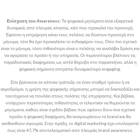
Ενίσχυση του
Awareness:
Τα ψηφιακά μηνύματα είναι εξαιρετικά
δυναμικά, από πλευράς κίνησης, κάτι που προκαλεί την προσοχή.
Εφόσον η επιχείρηση κάνει τους πελάτες να δώσουν προσοχή στο
μήνυμα, τότε θα έχει προκαλέσει το ενδιαφέρον τους. Όσο πιο σχετικό
είναι το μήνυμα, τόσο πιθανότερο είναι ο πελάτης να αναλάβει δράση και
να αγοράσει το προϊόν ή την υπηρεσία. Οι περισσότεροι βλέπουν τις
παραδοσιακές διαφημίσεις ως απλό θόρυβο στο παρασκήνιο, αλλά η
ψηφιακή σήμανση επιτρέπει δυναμικότερο engaging.
Είτε βρίσκεται σε κάποια τράπεζα, σε έναν σταθμό τρένου ή σε
αεροδρόμιο, η χρήση της ψηφιακής σήμανσης μπορεί να διασκεδάζει και
ταυτόχρονα να πουλάει στους πελάτες τής επιχείρησης. Και βέβαια,
υπάρχουν περισσότερες πιθανότητες οι τελευταίοι να θυμούνται τα
μηνύματα, καθώς είναι σχεδόν βέβαιο πως εφόσον δουν ένα σχετικό
προϊόν ή ψηφιακή διαφήμιση, θα αναγνωρίσουν το brand και θα
αισθανθούν σιγουριά. Στην πράξη, το digital marketing έχει υπολογιστεί
πως είναι 47,7% αποτελεσματικό από πλευράς brand awareness.