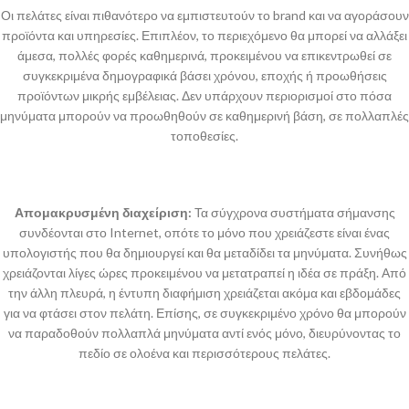
Οι πελάτες είναι πιθανότερο να εμπιστευτούν το brand και να αγοράσουν
προϊόντα και υπηρεσίες. Επιπλέον, το περιεχόμενο θα μπορεί να αλλάξει
άμεσα, πολλές φορές καθημερινά, προκειμένου να επικεντρωθεί σε
συγκεκριμένα δημογραφικά βάσει χρόνου, εποχής ή προωθήσεις
προϊόντων μικρής εμβέλειας. Δεν υπάρχουν περιορισμοί στο πόσα
μηνύματα μπορούν να προωθηθούν σε καθημερινή βάση, σε πολλαπλές
τοποθεσίες.
Απομακρυσμένη διαχείριση:
Τα σύγχρονα συστήματα σήμανσης
συνδέονται στο Internet, οπότε το μόνο που χρειάζεστε είναι ένας
υπολογιστής που θα δημιουργεί και θα μεταδίδει τα μηνύματα. Συνήθως
χρειάζονται λίγες ώρες προκειμένου να μετατραπεί η ιδέα σε πράξη. Από
την άλλη πλευρά, η έντυπη διαφήμιση χρειάζεται ακόμα και εβδομάδες
για να φτάσει στον πελάτη. Επίσης, σε συγκεκριμένο χρόνο θα μπορούν
να παραδοθούν πολλαπλά μηνύματα αντί ενός μόνο, διευρύνοντας το
πεδίο σε ολοένα και περισσότερους πελάτες.