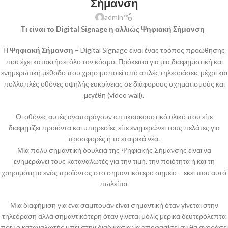
Σήμανση
admin
Τι είναι το Digital Signage η αλλιώς Ψηφιακή Σήμανση
Η
Ψηφιακή Σήμανση
– Digital Signage είναι ένας τρόπος προώθησης
που έχει κατακτήσει όλο τον κόσμο. Πρόκειται για μια διαφημιστική και
ενημερωτική μέθοδο που χρησιμοποιεί από απλές τηλεοράσεις μέχρι και
πολλαπλές οθόνες υψηλής ευκρίνειας σε διάφορους σχηματισμούς και
μεγέθη (video wall).
Οι οθόνες αυτές αναπαράγουν οπτικοακουστικό υλικό που είτε
διαφημίζει προϊόντα και υπηρεσίες είτε ενημερώνει τους πελάτες για
προσφορές ή τα εταιρικά νέα.
Μια πολύ σημαντική δουλειά της Ψηφιακής Σήμανσης είναι να
ενημερώνει τους καταναλωτές για την τιμή, την ποιότητα ή και τη
χρησιμότητα ενός προϊόντος στο σημαντικότερο σημείο – εκεί που αυτό
πωλείται.
Μια διαφήμιση για ένα σαμπουάν είναι σημαντική όταν γίνεται στην
τηλεόραση αλλά σημαντικότερη όταν γίνεται μόλις μερικά δευτερόλεπτα
πριν ο καταναλωτής μπει στην διαδικασία να αποφασίσει αν θα αγοράσει