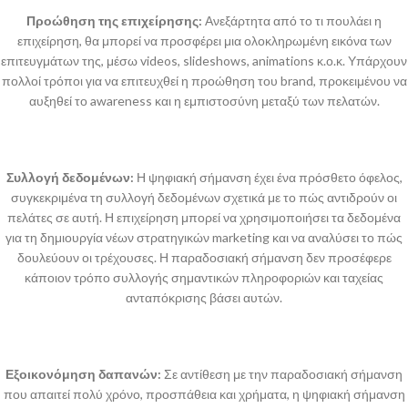
Προώθηση της επιχείρησης:
Ανεξάρτητα από το τι πουλάει η
επιχείρηση, θα μπορεί να προσφέρει μια ολοκληρωμένη εικόνα των
επιτευγμάτων της, μέσω videos, slideshows, animations κ.ο.κ. Υπάρχουν
πολλοί τρόποι για να επιτευχθεί η προώθηση του brand, προκειμένου να
αυξηθεί το awareness και η εμπιστοσύνη μεταξύ των πελατών.
Συλλογή δεδομένων:
Η ψηφιακή σήμανση έχει ένα πρόσθετο όφελος,
συγκεκριμένα τη συλλογή δεδομένων σχετικά με το πώς αντιδρούν οι
πελάτες σε αυτή. Η επιχείρηση μπορεί να χρησιμοποιήσει τα δεδομένα
για τη δημιουργία νέων στρατηγικών marketing και να αναλύσει το πώς
δουλεύουν οι τρέχουσες. Η παραδοσιακή σήμανση δεν προσέφερε
κάποιον τρόπο συλλογής σημαντικών πληροφοριών και ταχείας
ανταπόκρισης βάσει αυτών.
Εξοικονόμηση δαπανών:
Σε αντίθεση με την παραδοσιακή σήμανση
που απαιτεί πολύ χρόνο, προσπάθεια και χρήματα, η ψηφιακή σήμανση