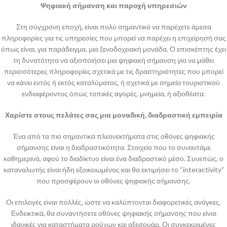
Ψηφιακή σήμανση και παροχή υπηρεσιών
Στη σύγχρονη εποχή, είναι πολύ σημαντικό να παρέχετε άμεσα
πληροφορίες για τις υπηρεσίες που μπορεί να παρέχει η επιχείρησή σας
όπως είναι, για παράδειγμα, μια ξενοδοχειακή μονάδα. Ο επισκέπτης έχει
τη δυνατότητα να αξιοποιήσει μια ψηφιακή σήμανση για να μάθει
περισσότερες πληροφορίες σχετικά με τις δραστηριότητες που μπορεί
να κάνει εντός ή εκτός καταλύματος, ή σχετικά με σημεία τουριστικού
ενδιαφέροντος όπως τοπικές αγορές, μνημεία, ή αξιοθέατα.
Χαρίστε στους πελάτες σας μια μοναδική, διαδραστική εμπειρία
Ένα από τα πιο σημαντικά πλεονεκτήματα στις οθόνες ψηφιακής
σήμανσης είναι η διαδραστικότητα. Στοιχείο που το συναντάμε
καθημερινά, αφού το διαδίκτυο είναι ένα διαδραστικό μέσο. Συνεπώς, ο
καταναλωτής είναι ήδη εξοικειωμένος και θα εκτιμήσει το “interactivity”
που προσφέρουν οι οθόνες ψηφιακής σήμανσης.
Οι επιλογές είναι πολλές, ώστε να καλύπτονται διαφορετικές ανάγκες.
Ενδεικτικά, θα συναντήσετε οθόνες ψηφιακής σήμανσης που είναι
ιδανικές για καταστήματα ρούχων και αξεσουάρ. Οι συγκεκριμένες