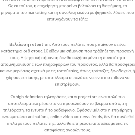
Ως εκ τούτου, η επιχείρηση μπορεί να βελτιώσει τη διαφήμιση, τα
μηνύματα του marketing και τη συνολική εικόνα με ψηφιακές λύσεις που
επιτυγχάνουν τα εξής:
Βελτίωση
retention:
Από τους πελάτες που μπαίνουν σε ένα
κατάστημα, οι 8 στους 10 είδαν μια σήμανση που τράβηξε την προσοχή
τους. Η ψηφιακή σήμανση δεν θα αυξήσει μόνο τη δυνατότητα
απομνημόνευσης των πληροφοριών του προϊόντος, αλλά θα προσφέρει
και ενημερώσεις σχετικά με τις τοποθεσίες, όπως τράπεζες, ξενοδοχεία, ή
χώρους εστίασης, με αποτέλεσμα οι πελάτες να είναι πιο πιθανό να
επιστρέψουν.
Οι high definition τηλεοράσεις και οι projectors είναι πολύ πιο
αποτελεσματικά μέσα στο να προσελκύουν το βλέμμα από ό,τι η
τηλεόραση, τα έντυπα ή το ραδιόφωνο. Εφόσον μάλιστα η επιχείρηση
ενσωματώσει animations, online video και news feeds, δεν θα συνδεθεί
απλά με τους πελάτες της, αλλά θα επηρεάσει αποτελεσματικά τις
αποφάσεις αγορών τους.