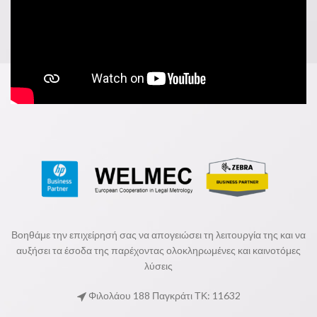
Βοηθάμε την επιχείρησή σας να απογειώσει τη λειτουργία της και να
αυξήσει τα έσοδα της παρέχοντας ολοκληρωμένες και καινοτόμες
λύσεις
Φιλολάου 188 Παγκράτι ΤΚ: 11632