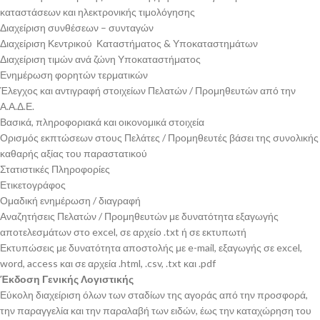
καταστάσεων και ηλεκτρονικής τιμολόγησης
Διαχείριση συνθέσεων – συνταγών
Διαχείριση Κεντρικού Καταστήματος & Υποκαταστημάτων
Διαχείριση τιμών ανά ζώνη Υποκαταστήματος
Ενημέρωση φορητών τερματικών
Έλεγχος και αντιγραφή στοιχείων Πελατών / Προμηθευτών από την
Α.Α.Δ.Ε.
Βασικά, πληροφοριακά και οικονομικά στοιχεία
Ορισμός εκπτώσεων στους Πελάτες / Προμηθευτές βάσει της συνολικής
καθαρής αξίας του παραστατικού
Στατιστικές Πληροφορίες
Ετικετογράφος
Ομαδική ενημέρωση / διαγραφή
Αναζητήσεις Πελατών / Προμηθευτών με δυνατότητα εξαγωγής
αποτελεσμάτων στο excel, σε αρχείο .txt ή σε εκτυπωτή
Εκτυπώσεις με δυνατότητα αποστολής με e-mail, εξαγωγής σε excel,
word, access και σε αρχεία .html, .csv, .txt και .pdf
Έκδοση Γενικής Λογιστικής
Εύκολη διαχείριση όλων των σταδίων της αγοράς από την προσφορά,
την παραγγελία και την παραλαβή των ειδών, έως την καταχώρηση του