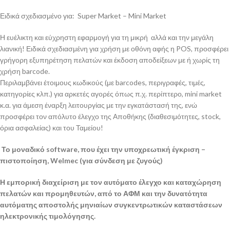
Ειδικά σχεδιασμένο για: Super Market – Mini Market
Η ευέλικτη και εύχρηστη εφαρμογή για τη μικρή αλλά και την μεγάλη
λιανική! Ειδικά σχεδιασμένη για χρήση με οθόνη αφής η POS, προσφέρει
γρήγορη εξυπηρέτηση πελατών και έκδοση αποδείξεων με ή χωρίς τη
χρήση barcode.
Περιλαμβάνει έτοιμους κωδικούς (με barcodes, περιγραφές, τιμές,
κατηγορίες κλπ.) για αρκετές αγορές όπως π.χ. περίπτερο, mini market
κ.α. για άμεση έναρξη λειτουργίας με την εγκατάστασή της, ενώ
προσφέρει τον απόλυτο έλεγχο της Αποθήκης (διαθεσιμότητες, stock,
όρια ασφαλείας) και του Ταμείου!
Το μοναδικό software, που έχει την υποχρεωτική έγκριση –
πιστοποίηση, Welmec (για σύνδεση με ζυγούς)
Η εμπορική διαχείριση με τον αυτόματο έλεγχο και καταχώρηση
πελατών και προμηθευτών, από το ΑΦΜ και την δυνατότητα
αυτόματης αποστολής μηνιαίων συγκεντρωτικών καταστάσεων
ηλεκτρονικής τιμολόγησης.