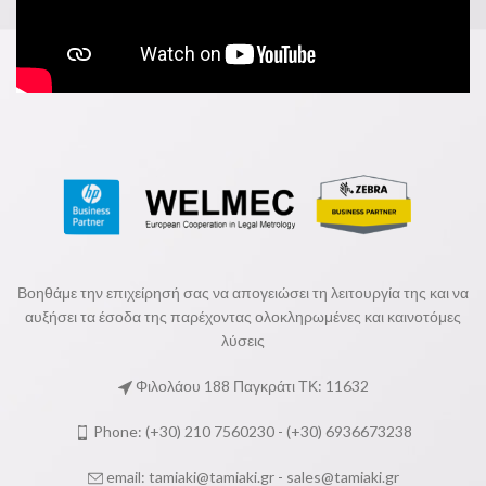
Βοηθάμε την επιχείρησή σας να απογειώσει τη λειτουργία της και να
αυξήσει τα έσοδα της παρέχοντας ολοκληρωμένες και καινοτόμες
λύσεις
Φιλολάου 188 Παγκράτι ΤΚ: 11632
Phone: (+30) 210 7560230 - (+30) 6936673238
email:
tamiaki@tamiaki.gr
-
sales@tamiaki.gr