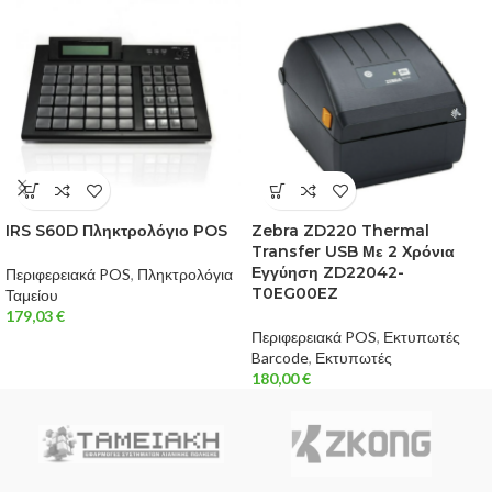
IRS S60D Πληκτρολόγιο POS
Zebra ZD220 Thermal
Transfer USB Με 2 Χρόνια
Εγγύηση ZD22042-
Περιφερειακά POS
,
Πληκτρολόγια
T0EG00EZ
Ταμείου
179,03
€
Περιφερειακά POS
,
Εκτυπωτές
Barcode
,
Εκτυπωτές
180,00
€