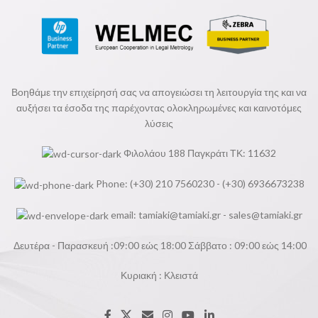
Βοηθάμε την επιχείρησή σας να απογειώσει τη λειτουργία της και να
αυξήσει τα έσοδα της παρέχοντας ολοκληρωμένες και καινοτόμες
λύσεις
Φιλολάου 188 Παγκράτι ΤΚ: 11632
Phone: (+30) 210 7560230 - (+30) 6936673238
email:
tamiaki@tamiaki.gr
-
sales@tamiaki.gr
Δευτέρα - Παρασκευή :09:00 εώς 18:00 Σάββατο : 09:00 εώς 14:00
Κυριακή : Κλειστά