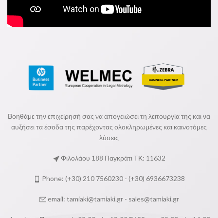
Βοηθάμε την επιχείρησή σας να απογειώσει τη λειτουργία της και να
αυξήσει τα έσοδα της παρέχοντας ολοκληρωμένες και καινοτόμες
λύσεις
Φιλολάου 188 Παγκράτι ΤΚ: 11632
Phone: (+30) 210 7560230 - (+30) 6936673238
email:
tamiaki@tamiaki.gr
-
sales@tamiaki.gr