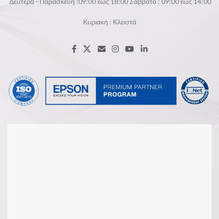
Δευτέρα - Παρασκευή :09:00 εώς 18:00 Σάββατο : 09:00 εώς 14:00
Κυριακή : Κλειστά