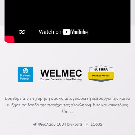
Βοηθάμε την επιχείρησή σας να απογειώσει τη λειτουργία της και να
αυξήσει τα έσοδα της παρέχοντας ολοκληρωμένες και καινοτόμες
λύσεις
Φιλολάου 188 Παγκράτι ΤΚ: 11632