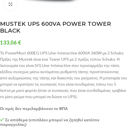
Click to enlarge
MUSTEK UPS 600VA POWER TOWER
BLACK
133,06
€
Το PowerMust 600EG UPS Line-Interactive 600VA 360W με 2 Schuko
Πρίζες της Mustek είναι ένα Tower UPS με 2 πρίζες τύπου Schuko. Η
λειτουργία του είναι (VI) Line-Interactive που προσαρμόζει την τάση
εξόδου συνεχώς μέσω αυτόματου ρυθμιστή τάσης προστατεύοντας
από αυξομειώσεις της τάσης και διακοπές του ρεύματος. Η μπαταρία του
μπορεί να κρατήσει τις συσκευές που είναι συνδεμένες πάνω του 5
λεπτά με μισό φορτίο (όταν οι συσκευές που έιναι συνδεδεμένες τραβάνε
το μίσο ρεύμα που μπορεί να δώσει το UPS).
Οι τιμές δεν περιλαμβάνουν το ΦΠΑ
Σε απόθεμα (επιπλέον μπορεί να ζητηθεί κατόπιν
παραγγελίας)