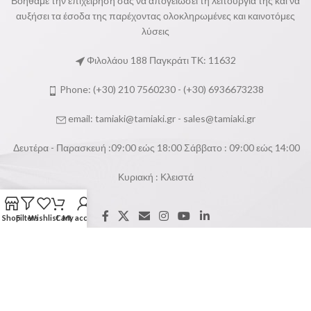
Βοηθάμε την επιχείρησή σας να απογειώσει τη λειτουργία της και να
αυξήσει τα έσοδα της παρέχοντας ολοκληρωμένες και καινοτόμες
λύσεις
Φιλολάου 188 Παγκράτι ΤΚ: 11632
Phone: (+30) 210 7560230 - (+30) 6936673238
email:
tamiaki@tamiaki.gr
-
sales@tamiaki.gr
Δευτέρα - Παρασκευή :09:00 εώς 18:00 Σάββατο : 09:00 εώς 14:00
Κυριακή : Κλειστά
Shop
Filters
Wishlist
Cart
My account