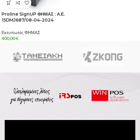
Proline SignUP ΦΗΜΑΣ : Α.Ε.
15DMJ687/08-04-2024
Εκτυπωτές ΦΗΜΑΣ
400,00
€