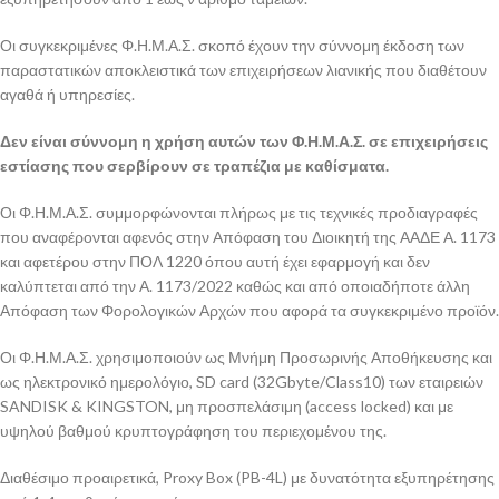
Οι συγκεκριμένες Φ.Η.Μ.Α.Σ. σκοπό έχουν την σύννομη έκδοση των
παραστατικών αποκλειστικά των επιχειρήσεων λιανικής που διαθέτουν
αγαθά ή υπηρεσίες.
Δεν είναι σύννομη η χρήση αυτών των Φ.Η.Μ.Α.Σ. σε επιχειρήσεις
εστίασης που σερβίρουν σε τραπέζια με καθίσματα.
Οι Φ.Η.Μ.Α.Σ. συμμορφώνονται πλήρως με τις τεχνικές προδιαγραφές
που αναφέρονται αφενός στην Απόφαση του Διοικητή της ΑΑΔΕ Α. 1173
και αφετέρου στην ΠΟΛ 1220 όπου αυτή έχει εφαρμογή και δεν
καλύπτεται από την Α. 1173/2022 καθώς και από οποιαδήποτε άλλη
Απόφαση των Φορολογικών Αρχών που αφορά τα συγκεκριμένο προϊόν.
Οι Φ.Η.Μ.Α.Σ. χρησιμοποιούν ως Μνήμη Προσωρινής Αποθήκευσης και
ως ηλεκτρονικό ημερολόγιο, SD card (32Gbyte/Class10) των εταιρειών
SANDISK & KINGSTON, μη προσπελάσιμη (access locked) και με
υψηλού βαθμού κρυπτογράφηση του περιεχομένου της.
Διαθέσιμο προαιρετικά, Proxy Box (PB-4L) με δυνατότητα εξυπηρέτησης