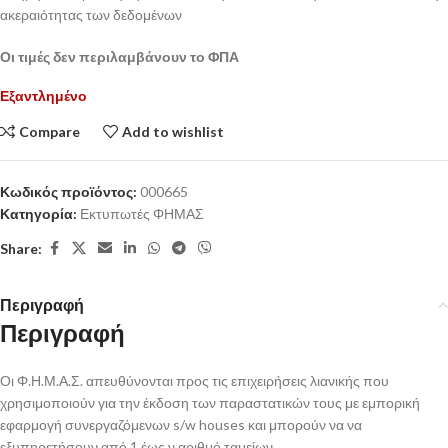
ακεραιότητας των δεδομένων
Οι τιμές δεν περιλαμβάνουν το ΦΠΑ
Εξαντλημένο
Compare
Add to wishlist
Κωδικός προϊόντος:
000665
Κατηγορία:
Εκτυπωτές ΦΗΜΑΣ
Share:
Περιγραφή
Περιγραφή
Οι Φ.Η.Μ.Α.Σ. απευθύνονται προς τις επιχειρήσεις λιανικής που
χρησιμοποιούν για την έκδοση των παραστατικών τους με εμπορική
εφαρμογή συνεργαζόμενων s/w houses και μπορούν να να
εξυπηρετήσουν από 1 έως ν αριθμό ταμείων.