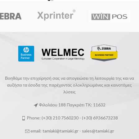
Βοηθάμε την επιχείρησή σας να απογειώσει τη λειτουργία της και να
αυξήσει τα έσοδα της παρέχοντας ολοκληρωμένες και καινοτόμες
λύσεις
Φιλολάου 188 Παγκράτι ΤΚ: 11632
Phone: (+30) 210 7560230 - (+30) 6936673238
email:
tamiaki@tamiaki.gr
-
sales@tamiaki.gr