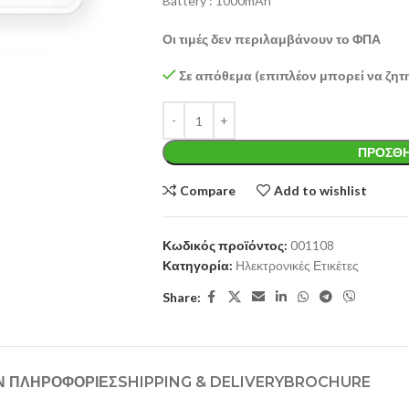
Battery : 1000mAh
Οι τιμές δεν περιλαμβάνουν το ΦΠΑ
Σε απόθεμα (επιπλέον μπορεί να ζητ
ΠΡΟΣΘΉ
Compare
Add to wishlist
Κωδικός προϊόντος:
001108
Κατηγορία:
Ηλεκτρονικές Ετικέτες
Share:
Ν ΠΛΗΡΟΦΟΡΊΕΣ
SHIPPING & DELIVERY
BROCHURE