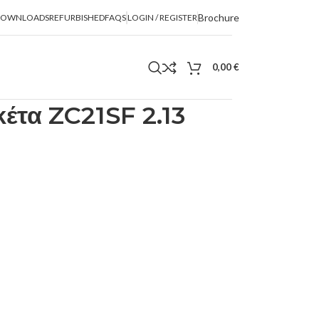
Brochure
DOWNLOADS
REFURBISHED
FAQS
LOGIN / REGISTER
0,00
€
κέτα ZC21SF 2.13