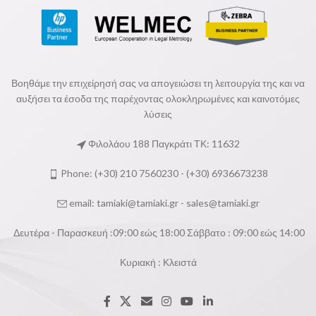
Βοηθάμε την επιχείρησή σας να απογειώσει τη λειτουργία της και να
αυξήσει τα έσοδα της παρέχοντας ολοκληρωμένες και καινοτόμες
λύσεις
Φιλολάου 188 Παγκράτι ΤΚ: 11632
Phone: (+30) 210 7560230 - (+30) 6936673238
email:
tamiaki@tamiaki.gr
-
sales@tamiaki.gr
Δευτέρα - Παρασκευή :09:00 εώς 18:00 Σάββατο : 09:00 εώς 14:00
Κυριακή : Κλειστά