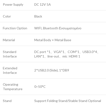
Power Supply
DC 12V 5A
Color
Black
Function Option
WIFI, Bluetooth Ενσωματομένο
Material
Metal Body + Metal Base
Standard
DC port *1、VGA*1、COM*1、USB3.0*4、
Interface
LAN*1、line-out、mic HDMI 1
Extended
2*USB2.0 (Side), 1*DB9
Interface
Operating
0~50°C
Temperature
Stand
Support Folding Stand/Stable Stand Optional