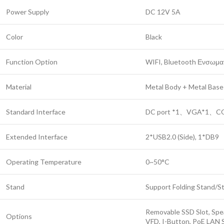
Power Supply
DC 12V 5A
Color
Black
Function Option
WIFI, Bluetooth Ενσωμα
Material
Metal Body + Metal Base
Standard Interface
DC port *1、VGA*1、C
Extended Interface
2*USB2.0 (Side), 1*DB9
Operating Temperature
0~50°C
Stand
Support Folding Stand/S
Removable SSD Slot, Spea
Options
VFD, I-Button, PoE LAN 