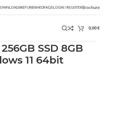
Brochure
DOWNLOADS
REFURBISHED
FAQS
LOGIN / REGISTER
0,00
€
5 256GB SSD 8GB
ows 11 64bit