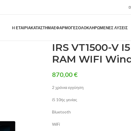
H ΕΤΑΙΡΊΑ
ΚΑΤΑΣΤΗΜΑ
ΕΦΑΡΜΟΓΈΣ
ΟΛΟΚΛΗΡΩΜΈΝΕΣ ΛΎΣΕΙΣ
IRS VT1500-V I
RAM WIFI Wind
870,00
€
2 χρόνια εγγύηση
i5 10ής γενίας
Bluetooth
WiFi