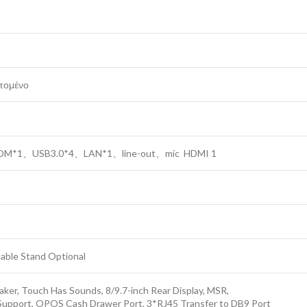
τομένο
OM*1、USB3.0*4、LAN*1、line-out、mic HDMI 1
table Stand Optional
ker, Touch Has Sounds, 8/9.7-inch Rear Display, MSR,
Support, OPOS Cash Drawer Port, 3*RJ45 Transfer to DB9 Port