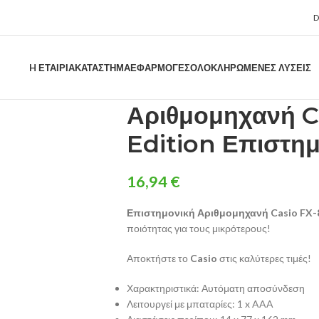
H ΕΤΑΙΡΊΑ
ΚΑΤΑΣΤΗΜΑ
ΕΦΑΡΜΟΓΈΣ
ΟΛΟΚΛΗΡΩΜΈΝΕΣ ΛΎΣΕΙΣ
Αριθμομηχανή C
Edition Επιστημ
16,94
€
Επιστημονική Αριθμομηχανή Casio FX-8
ποιότητας για τους μικρότερους!
Αποκτήστε το
Casio
στις καλύτερες τιμές!
Χαρακτηριστικά: Αυτόματη αποσύνδεση
Λειτουργεί με μπαταρίες: 1 x AAA