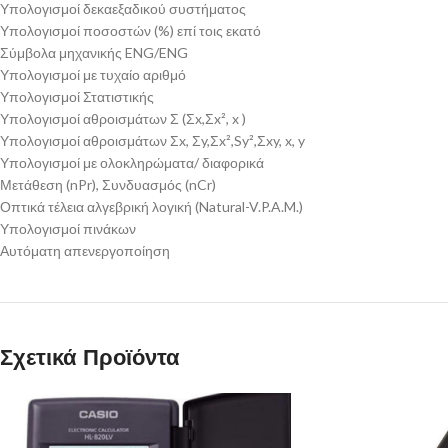
Υπολογισμοί δεκαεξαδικού συστήματος
Υπολογισμοί ποσοστών (%) επί τοις εκατό
Σύμβολα μηχανικής ENG/ENG
Υπολογισμοί με τυχαίο αριθμό
Υπολογισμοί Στατιστικής
Υπολογισμοί αθροισμάτων Σ (Σx,Σx², x )
Υπολογισμοί αθροισμάτων Σx, Σy,Σx²,Sy²,Σxy, x, y
Υπολογισμοί με ολοκληρώματα/ διαφορικά
Μετάθεση (nPr), Συνδυασμός (nCr)
Οπτικά τέλεια αλγεβρική λογική (Natural-V.P.A.M.)
Υπολογισμοί πινάκων
Αυτόματη απενεργοποίηση
Σχετικά Προϊόντα