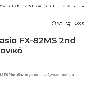
Brochure
DOWNLOADS
REFURBISHED
FAQS
LOGIN / REGISTER
0,00
€
asio FX-82MS 2nd
ονικό
2 ES Plus
, ιδανικό για όσους ψάχνουν προϊόντα