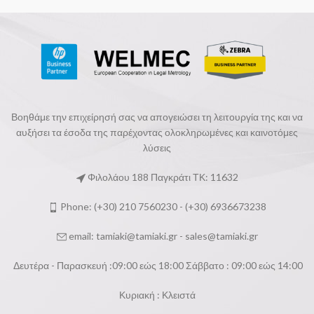
Βοηθάμε την επιχείρησή σας να απογειώσει τη λειτουργία της και να
αυξήσει τα έσοδα της παρέχοντας ολοκληρωμένες και καινοτόμες
λύσεις
Φιλολάου 188 Παγκράτι ΤΚ: 11632
Phone: (+30) 210 7560230 - (+30) 6936673238
email:
tamiaki@tamiaki.gr
-
sales@tamiaki.gr
Δευτέρα - Παρασκευή :09:00 εώς 18:00 Σάββατο : 09:00 εώς 14:00
Κυριακή : Κλειστά