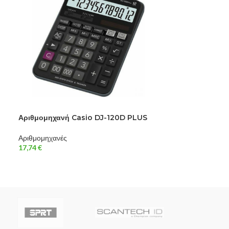
Αριθμομηχανή Casio DJ-120D PLUS
Αριθμομηχανή
Επιστημονικό 
Αριθμομηχανές
17,74
€
Αριθμομηχανές
20,16
€