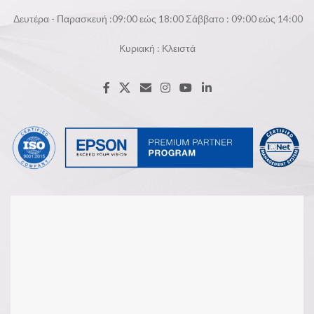
Δευτέρα - Παρασκευή :09:00 εώς 18:00 Σάββατο : 09:00 εώς 14:00
Κυριακή : Κλειστά