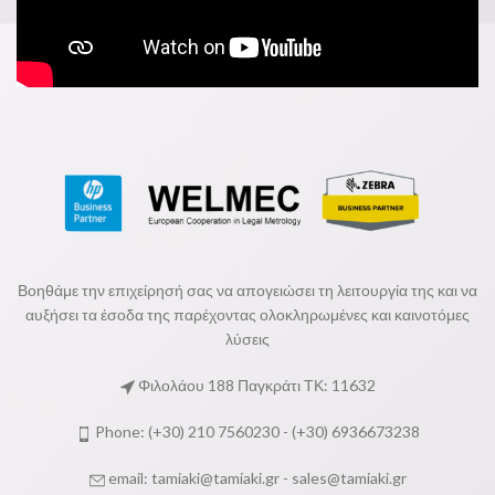
Βοηθάμε την επιχείρησή σας να απογειώσει τη λειτουργία της και να
αυξήσει τα έσοδα της παρέχοντας ολοκληρωμένες και καινοτόμες
λύσεις
Φιλολάου 188 Παγκράτι ΤΚ: 11632
Phone: (+30) 210 7560230 - (+30) 6936673238
email:
tamiaki@tamiaki.gr
-
sales@tamiaki.gr