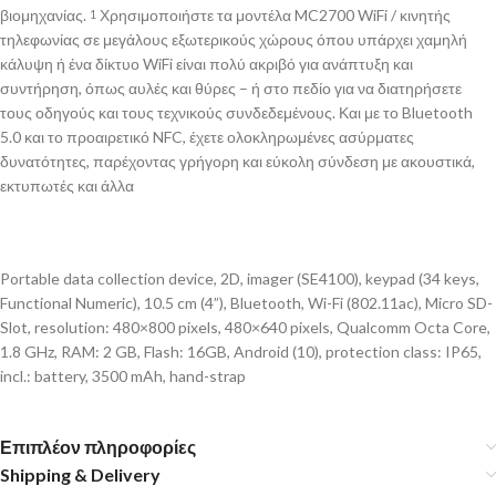
βιομηχανίας.
Χρησιμοποιήστε τα μοντέλα MC2700 WiFi / κινητής
1
τηλεφωνίας σε μεγάλους εξωτερικούς χώρους όπου υπάρχει χαμηλή
κάλυψη ή ένα δίκτυο WiFi είναι πολύ ακριβό για ανάπτυξη και
συντήρηση, όπως αυλές και θύρες – ή στο πεδίο για να διατηρήσετε
τους οδηγούς και τους τεχνικούς συνδεδεμένους. Και με το Bluetooth
5.0 και το προαιρετικό NFC, έχετε ολοκληρωμένες ασύρματες
δυνατότητες, παρέχοντας γρήγορη και εύκολη σύνδεση με ακουστικά,
εκτυπωτές και άλλα
Portable data collection device, 2D, imager (SE4100), keypad (34 keys,
Functional Numeric), 10.5 cm (4”), Bluetooth, Wi-Fi (802.11ac), Micro SD-
Slot, resolution: 480×800 pixels, 480×640 pixels, Qualcomm Octa Core,
1.8 GHz, RAM: 2 GB, Flash: 16GB, Android (10), protection class: IP65,
incl.: battery, 3500 mAh, hand-strap
Επιπλέον πληροφορίες
Shipping & Delivery