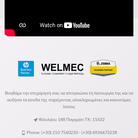
Βοηθάμε την επιχείρησή σας να απογειώσει τη λειτουργία της και να
αυξήσει τα έσοδα της παρέχοντας ολοκληρωμένες και καινοτόμες
λύσεις
Φιλολάου 188 Παγκράτι ΤΚ: 11632
Phone: (+30) 210 7560230 - (+30) 6936673238