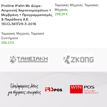
Ταμειακές Μηχανές
,
Ταμειακές
Proline IPalm Με Δώρα :
Μηχανές
Ανιχνευτή Χαρτονομισμάτων +
298,39
€
Μεμβράνη + Προγραμματισμός
& Παράδοση Α.Ε. :
15CCL567/29-3-2016
Ταμειακές Μηχανές
,
Ταμειακά
Συστήματα
266,13
€