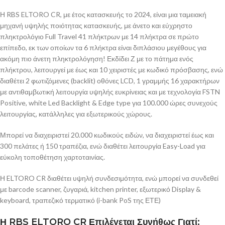
Η RBS ELTORO CR, με έτος κατασκευής το 2024, είναι μια ταμειακή
μηχανή υψηλής ποιότητας κατασκευής, με άνετο και εύχρηστο
πληκτρολόγιο Full Travel 41 πλήκτρων με 14 πλήκτρα σε πρώτο
επίπεδο, εκ των οποίων τα 6 πλήκτρα είναι διπλάσιου μεγέθους για
ακόμη πιο άνετη πληκτρολόγηση! Εκδίδει Ζ με το πάτημα ενός
πλήκτρου, λειτουργεί με έως και 10 χειριστές με κωδικό πρόσβασης, ενώ
διαθέτει 2 φωτιζόμενες (backlit) οθόνες LCD, 1 γραμμής 16 χαρακτήρων
με αντιθαμβωτική λειτουργία υψηλής ευκρίνειας και με τεχνολογία FSTN
Positive, white Led Backlight & Edge type για 100.000 ώρες συνεχούς
λειτουργίας, κατάλληλες για εξωτερικούς χώρους.
Μπορεί να διαχειριστεί 20.000 κωδικούς ειδών, να διαχειριστεί έως και
300 πελάτες ή 150 τραπέζια, ενώ διαθέτει λειτουργία Easy-Load για
εύκολη τοποθέτηση χαρτοταινίας.
Η ELTORO CR διαθέτει υψηλή συνδεσιμότητα, ενώ μπορεί να συνδεθεί
με barcode scanner, ζυγαριά, kitchen printer, εξωτερικό Display &
keyboard, τραπεζικό τερματικό (i-bank PoS της ΕΤΕ)
Η RBS ELTORO CR Επιλέγεται Συνήθως Γιατί: