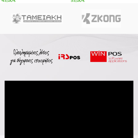
45,00
€
55,00
€