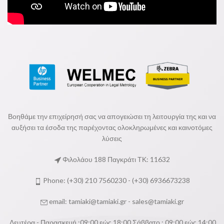
Βοηθάμε την επιχείρησή σας να απογειώσει τη λειτουργία της και να
αυξήσει τα έσοδα της παρέχοντας ολοκληρωμένες και καινοτόμες
λύσεις
Φιλολάου 188 Παγκράτι ΤΚ: 11632
Phone: (+30) 210 7560230 - (+30) 6936673238
email:
tamiaki@tamiaki.gr
-
sales@tamiaki.gr
Δευτέρα - Παρασκευή :09:00 εώς 18:00 Σάββατο : 09:00 εώς 14:00