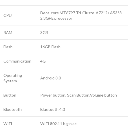
Deca-core MT6797 Tri-Cluste-A72*2+A53*8
CPU
2.3GHz processor
RAM
3GB
Flash
16GB Flash
Communication
4G
Operating
Android 8.0
System
Button
Power button, Scan Button,Volume button
Bluetooth
Bluetooth 4.0
WIFI
WIFI 802.11 b.g.n.ac