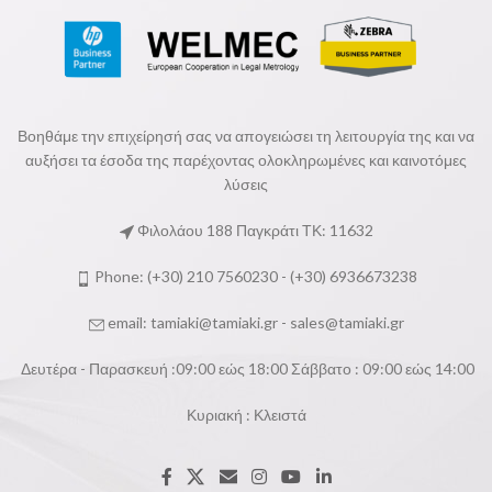
Βοηθάμε την επιχείρησή σας να απογειώσει τη λειτουργία της και να
αυξήσει τα έσοδα της παρέχοντας ολοκληρωμένες και καινοτόμες
λύσεις
Φιλολάου 188 Παγκράτι ΤΚ: 11632
Phone: (+30) 210 7560230 - (+30) 6936673238
email:
tamiaki@tamiaki.gr
-
sales@tamiaki.gr
Δευτέρα - Παρασκευή :09:00 εώς 18:00 Σάββατο : 09:00 εώς 14:00
Κυριακή : Κλειστά