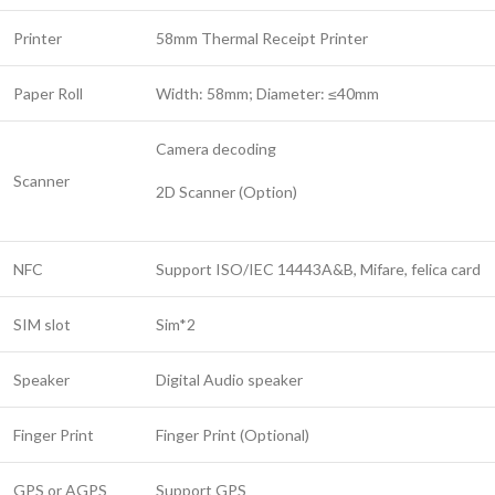
Printer
58mm Thermal Receipt Printer
Paper Roll
Width: 58mm; Diameter: ≤40mm
Camera decoding
Scanner
2D Scanner (Option)
NFC
Support ISO/IEC 14443A&B, Mifare, felica card
SIM slot
Sim*2
Speaker
Digital Audio speaker
Finger Print
Finger Print (Optional)
GPS or AGPS
Support GPS