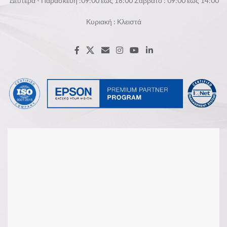
Δευτέρα - Παρασκευή :09:00 εώς 18:00 Σάββατο : 09:00 εώς 14:00
Κυριακή : Κλειστά