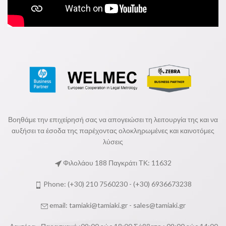
Βοηθάμε την επιχείρησή σας να απογειώσει τη λειτουργία της και να
αυξήσει τα έσοδα της παρέχοντας ολοκληρωμένες και καινοτόμες
λύσεις
Φιλολάου 188 Παγκράτι ΤΚ: 11632
Phone: (+30) 210 7560230 - (+30) 6936673238
email:
tamiaki@tamiaki.gr
-
sales@tamiaki.gr